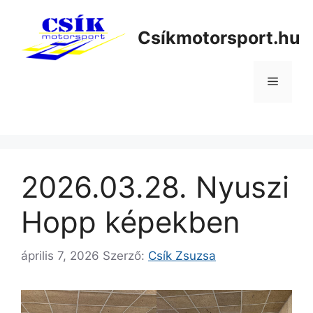
Kilépés
a
Csíkmotorsport.hu
tartalomba
Menü
2026.03.28. Nyuszi
Hopp képekben
április 7, 2026
Szerző:
Csík Zsuzsa