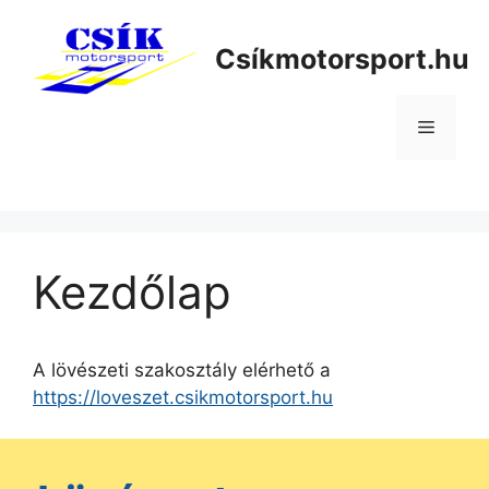
Kilépés
a
Csíkmotorsport.hu
tartalomba
Menü
Kezdőlap
A lövészeti szakosztály elérhető a
https://loveszet.csikmotorsport.hu